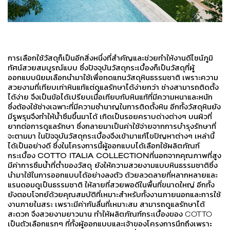
การเลือกใช้วัสดุก็เป็นอีกสิ่งหนึ่งที่สำคัญและช่วยทำให้งานดีไซน์ภูมิ
ทัศน์สวยสมบูรณ์แบบ ซึ่งปัจจุบันวัสดุกระเบื้องก็เป็นวัสดุที่ผู้
ออกแบบนิยมเลือกนำมาใช้เพื่อทดแทนวัสดุหินธรรมชาติ เพราะความ
สวยงามที่เทียบเท่าหินแท้แต่ดูแลรักษาได้ง่ายกว่า ช่างสามารถติดตั้ง
ได้ง่าย จึงเป็นข้อได้เปรียบเมื่อเทียบกับหินแท้ที่มีความหนาและหนัก
ซึ่งต้องใช้ช่างเฉพาะที่มีความชำนาญในการติดตั้งหิน อีกทั้งวัสดุหินยัง
มีรูพรุนจึงทำให้น้ำซึมขึ้นมาได้ เกิดเป็นรอยคราบด่างต่างๆ บนผิวที่
ยากต่อการดูแลรักษา ซึ่งกลายมาเป็นค่าใช้จ่ายจากการบำรุงรักษาที่
จะตามมา ในปัจจุบันวัสดุกระเบื้องจึงเข้ามาแก้ไขปัญหาต่างๆ เหล่านี้
ได้เป็นอย่างดี ซึ่งในโครงการนี้ผู้ออกแบบได้เลือกใช้ผลิตภัณฑ์
กระเบื้อง
COTTO ITALIA COLLECTION
ที่นอกจากคุณภาพที่สูง
มีค่าการซึมน้ำที่ต่ำของวัสดุ ยังให้ความสวยงามแบบหินธรรมชาติซึ่ง
นำมาใช้ในการออกแบบได้อย่างลงตัว
ด้วยลวดลายที่หลากหลายและ
แรนดอมดูเป็นธรรมชาติ ให้ลายที่สวยพอดีในพื้นที่ขนาดใหญ่ อีกทั้ง
ยังตอบโจทย์ด้วยคุณสมบัติที่เหมาะสำหรับทั้งงานภายนอกและการใช้
งานภายในสระ เพราะมีค่ากันลื่นที่เหมาะสม สามารถดูแลรักษาได้
สะดวก จึงสวยงามยาวนาน ทำให้ผลิตภัณฑ์กระเบื้องของ COTTO
เป็นตัวเลือกแรกๆ ที่ทั้งผู้ออกแบบและเจ้าของโครงการนึกถึงเพราะ